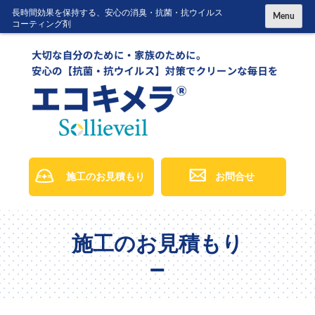
コ
長時間効果を保持する、安心の消臭・抗菌・抗ウイルス
Menu
コーティング剤
ン
テ
ン
ツ
に
ス
キ
ッ
施工のお見積もり
お問合せ
プ
施工のお見積もり