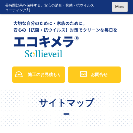
コ
長時間効果を保持する、安心の消臭・抗菌・抗ウイルス
Menu
コーティング剤
ン
テ
ン
ツ
に
ス
キ
ッ
施工のお見積もり
お問合せ
プ
サイトマップ