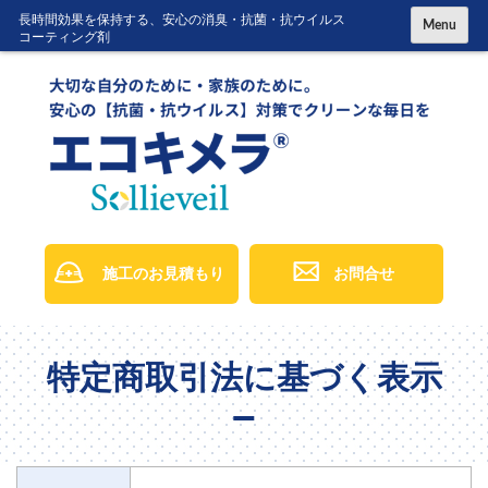
コ
長時間効果を保持する、安心の消臭・抗菌・抗ウイルス
Menu
コーティング剤
ン
テ
ン
ツ
に
ス
キ
ッ
施工のお見積もり
お問合せ
プ
特定商取引法に基づく表示