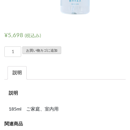
¥
5,698
(税込み)
ソ
お買い物カゴに追加
リ
エ
説明
ヴ
ェ
ー
説明
ル
（185ml）
185ml ご家庭、室内用
ご
家
関連商品