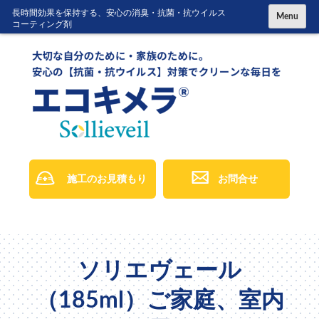
コ
長時間効果を保持する、安心の消臭・抗菌・抗ウイルス
Menu
コーティング剤
ン
テ
ン
ツ
に
ス
キ
ッ
施工のお見積もり
お問合せ
プ
ソリエヴェール
（185ml）ご家庭、室内