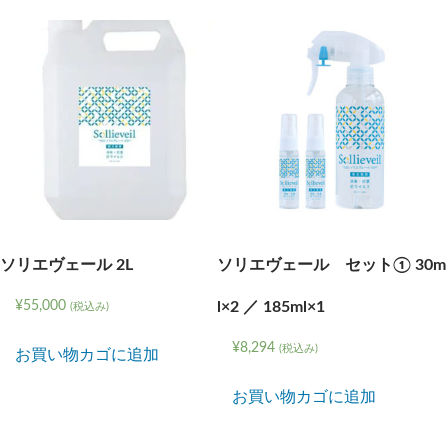
庭、
室
内
用
個
ソリエヴェール 2L
ソリエヴェール セット① 30m
¥
55,000
l×2 ／ 185ml×1
(税込み)
¥
8,294
(税込み)
お買い物カゴに追加
お買い物カゴに追加