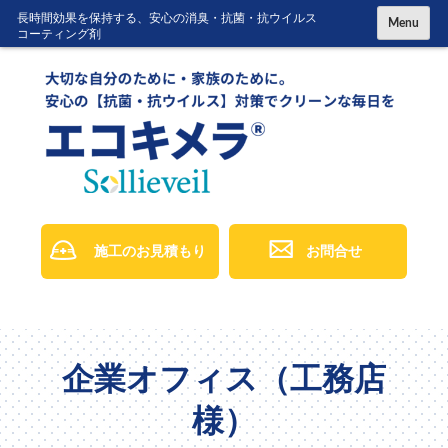
コ
長時間効果を保持する、安心の消臭・抗菌・抗ウイルス
Menu
コーティング剤
ン
テ
ン
ツ
に
ス
キ
ッ
施工のお見積もり
お問合せ
プ
企業オフィス（工務店
様）